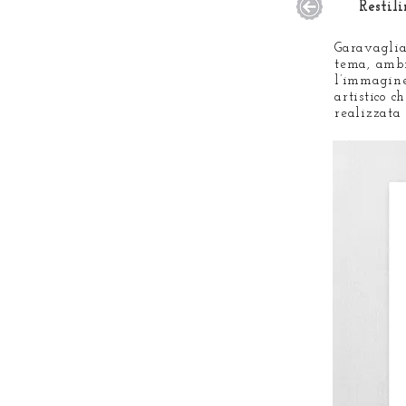
Restil
Garavaglia 
tema, ambie
l’immagine 
artistico c
realizzata