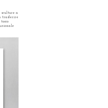
 sculture a
 trasferire
 tocco
tuzionale