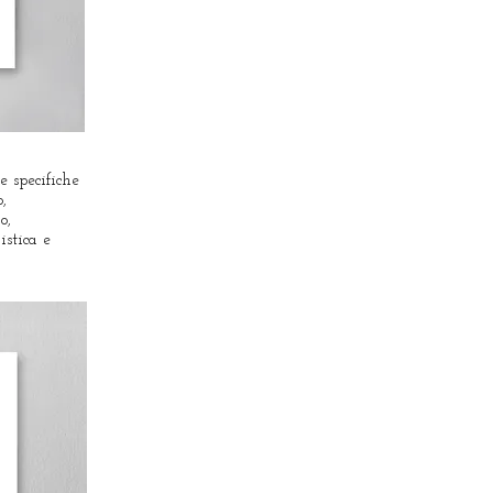
e specifiche
,
o,
istica e