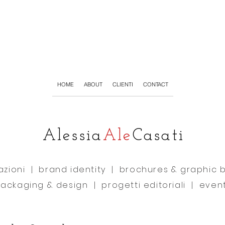
HOME
ABOUT
CLIENTI
CONTACT
Alessia
Ale
Casati
razioni
|
brand identity
|
brochures & graphic 
ackaging & design |
progetti editoriali
|
event